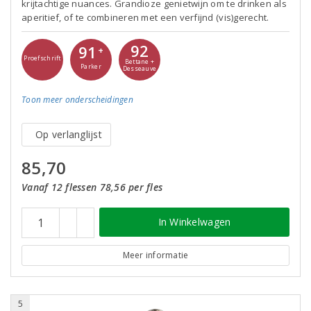
krijtachtige nuances. Grandioze genietwijn om te drinken als
aperitief, of te combineren met een verfijnd (vis)gerecht.
92
91
+
Proefschrift
Bettane +
Parker
Desseauve
Toon meer
onderscheidingen
Op verlanglijst
85,70
Vanaf 12 flessen 78,56 per fles
In Winkelwagen
Meer informatie
5