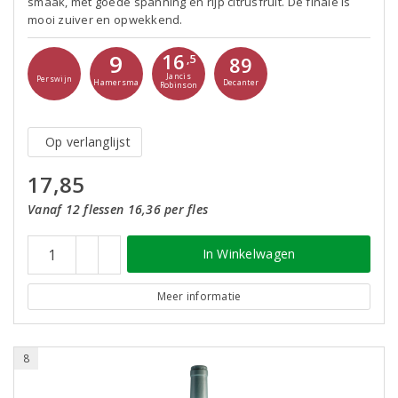
smaak, met goede spanning en rijp citrusfruit. De finale is
mooi zuiver en opwekkend.
16
9
,5
89
Jancis
Perswijn
Hamersma
Decanter
Robinson
Op verlanglijst
17,85
Vanaf 12 flessen 16,36 per fles
In Winkelwagen
Meer informatie
8