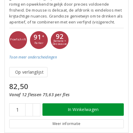
romig en opwekkend tegelijk door precies voldoende
frisheid. De mousse is delicaat, de afdronk is eindeloos met
krijtachtige nuances. Grandioze genietwijn om te drinken als
aperitief, of te combineren met een verfijnd (vis)gerecht.
92
91
+
Proefschrift
Bettane +
Parker
Desseauve
Toon meer
onderscheidingen
Op verlanglijst
82,50
Vanaf 12 flessen 75,63 per fles
In Winkelwagen
Meer informatie