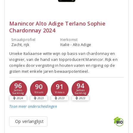
Manincor Alto Adige Terlano Sophie
Chardonnay 2024
Smaakprofiel
Herkomst
Zacht, rijk
Italië - Alto Adige
Unieke Italiaanse witte wijn op basis van chardonnay en
viognier, van de hand van topproducent Manincor. Rijk en
complex door vergisting in houten vaten en rijping op de
gisten met enkele jaren bewaarpotentieel.
96
94
90
91
James
James
Vinum
Vinous
Suckling
Suckling
2024
2023
2023
2023
Toon meer
onderscheidingen
Op verlanglijst