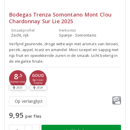
Bodegas Trenza Somontano Mont Clou
Chardonnay Sur Lie 2025
Smaakprofiel
Herkomst
Zacht, rijk
Spanje - Somontano
Verfijnd geurende, droge witte wijn met aroma’s van limoen,
perzik, appel, toast en amandel. Mooi soepel en sappig met
rijp fruit en opwekkende zuren in de smaak. Licht boterig in
de elegante finale.
8
,5
GOUD
Berliner
Hamersma
Trophy
2025
2024
Op verlanglijst
9,95
per fles