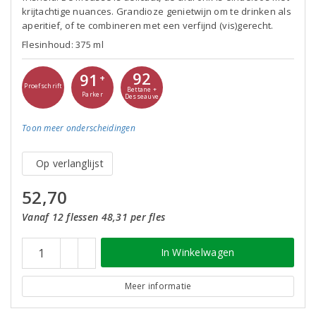
krijtachtige nuances. Grandioze genietwijn om te drinken als
aperitief, of te combineren met een verfijnd (vis)gerecht.
Flesinhoud: 375 ml
92
91
+
Proefschrift
Bettane +
Parker
Desseauve
Toon meer
onderscheidingen
Op verlanglijst
52,70
Vanaf 12 flessen 48,31 per fles
In Winkelwagen
Meer informatie