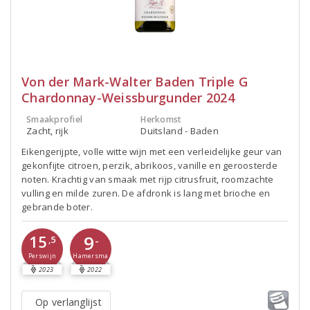
Von der Mark-Walter Baden Triple G
Chardonnay-Weissburgunder 2024
Smaakprofiel
Herkomst
Zacht, rijk
Duitsland - Baden
Eikengerijpte, volle witte wijn met een verleidelijke geur van
gekonfijte citroen, perzik, abrikoos, vanille en geroosterde
noten. Krachtig van smaak met rijp citrusfruit, roomzachte
vulling en milde zuren. De afdronk is lang met brioche en
gebrande boter.
9
15
-
,5
Perswijn
Hamersma
2023
2022
Op verlanglijst