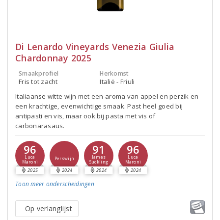
Di Lenardo Vineyards Venezia Giulia
Chardonnay 2025
Smaakprofiel
Herkomst
Fris tot zacht
Italië - Friuli
Italiaanse witte wijn met een aroma van appel en perzik en
een krachtige, evenwichtige smaak. Past heel goed bij
antipasti en vis, maar ook bij pasta met vis of
carbonarasaus.
96
91
96
Luca
James
Luca
Perswijn
Maroni
Suckling
Maroni
2025
2024
2024
2024
Toon meer
onderscheidingen
Op verlanglijst