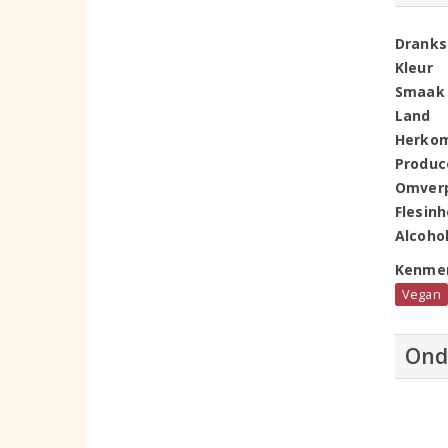
Dranks
Kleur
Smaak
Land
Herko
Produc
Omver
Flesin
Alcoho
Kenme
Vegan
Ond