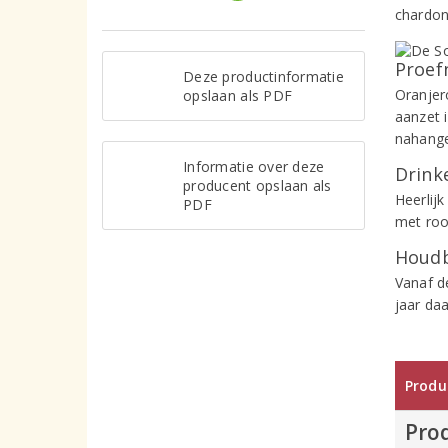
chardon
Proef
Deze productinformatie
Oranjer
opslaan als PDF
aanzet i
nahange
Informatie over deze
Drinke
producent opslaan als
Heerlijk
PDF
met rood
Houdb
Vanaf d
jaar daa
Produ
Pro