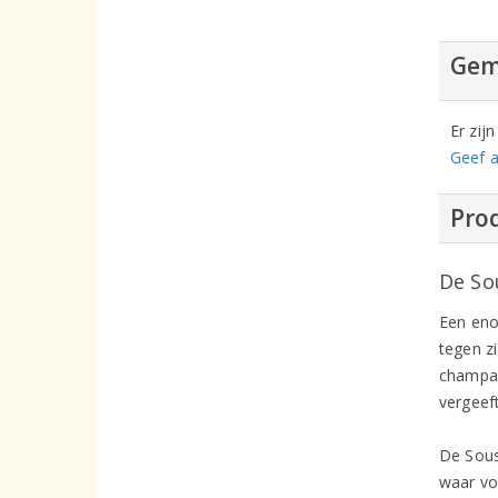
Gem
Er zij
Geef a
Prod
De So
Een eno
tegen zi
champag
vergeef
De Sous
waar vo