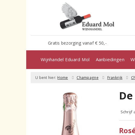
Gratis bezorging vanaf € 50,-
Wijnhandel Eduard Mol
Aanbiedingen
Wi
U bent hier:
Home
Champagne
Frankrijk
C
De
Schrijf
Ros