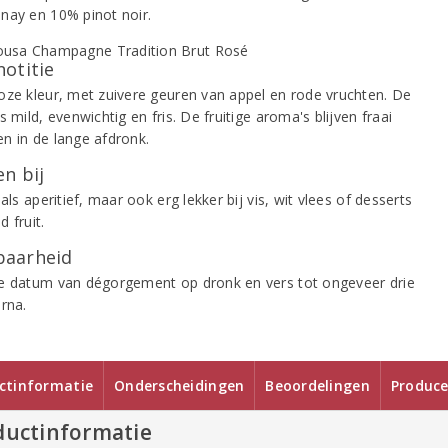
nay en 10% pinot noir.
notitie
oze kleur, met zuivere geuren van appel en rode vruchten. De
s mild, evenwichtig en fris. De fruitige aroma's blijven fraai
n in de lange afdronk.
n bij
 als aperitief, maar ook erg lekker bij vis, wit vlees of desserts
 fruit.
aarheid
e datum van dégorgement op dronk en vers tot ongeveer drie
rna.
ctinformatie
Onderscheidingen
Beoordelingen
Produce
ductinformatie