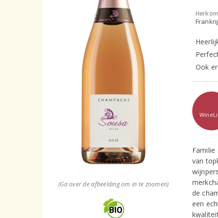
Herkom
Frankr
Heerli
Perfect
Ook erg
WineLi
Familie
van top
wijnper
merkcha
(Ga over de afbeelding om in te zoomen)
de cham
een ech
kwalite