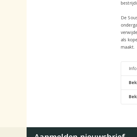
bestrij
De Sous
onderga
verwijd
als kope
maakt.
Inf
Bek
Bek
Aanmelden nieuwsbrief