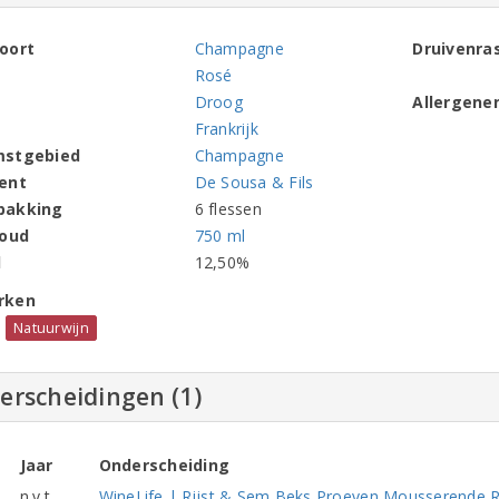
oort
Champagne
Druivenra
Rosé
Droog
Allergene
Frankrijk
mstgebied
Champagne
ent
De Sousa & Fils
pakking
6 flessen
houd
750 ml
l
12,50%
rken
Natuurwijn
erscheidingen (1)
Jaar
Onderscheiding
n.v.t.
WineLife | Rijst & Sem Beks Proeven Mousserende Ros