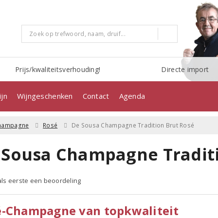
Prijs/kwaliteitsverhouding!
Directe import
jn
Wijngeschenken
Contact
Agenda
hampagne
Rosé
De Sousa Champagne Tradition Brut Rosé
 Sousa Champagne Traditi
 als eerste een beoordeling
é-Champagne van topkwaliteit