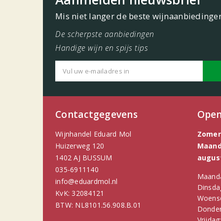
Mis niet langer de beste wijnaanbiedinge
De scherpste aanbiedingen
Handige wijn en spijs tips
Contactgegevens
Open
Wijnhandel Eduard Mol
Zomer
Huizerweg 120
Maanda
1402 AJ BUSSUM
augus
035-6911140
Maand
info@eduardmol.nl
Dinsda
KvK: 32084121
Woens
BTW: NL8101.56.908.B.01
Donder
Vrijdag