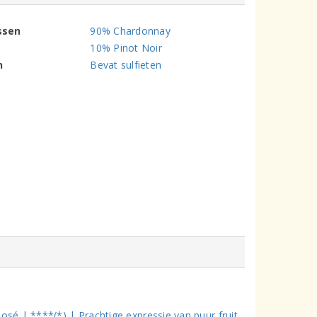
ssen
90% Chardonnay
10% Pinot Noir
n
Bevat sulfieten
é | ****(*) | Prachtige expressie van puur fruit