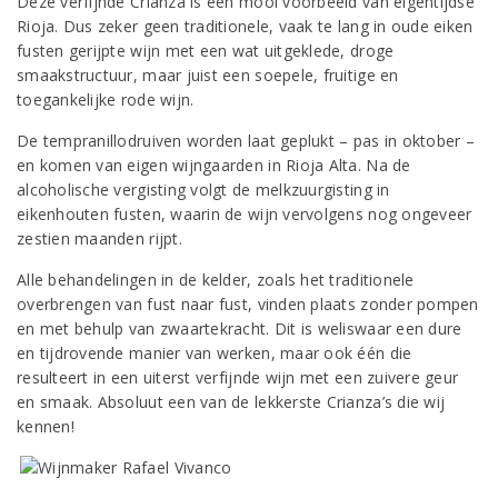
Deze verfijnde Crianza is een mooi voorbeeld van eigentijdse
Rioja. Dus zeker geen traditionele, vaak te lang in oude eiken
fusten gerijpte wijn met een wat uitgeklede, droge
smaakstructuur, maar juist een soepele, fruitige en
toegankelijke rode wijn.
De tempranillodruiven worden laat geplukt – pas in oktober –
en komen van eigen wijngaarden in Rioja Alta. Na de
alcoholische vergisting volgt de melkzuurgisting in
eikenhouten fusten, waarin de wijn vervolgens nog ongeveer
zestien maanden rijpt.
Alle behandelingen in de kelder, zoals het traditionele
overbrengen van fust naar fust, vinden plaats zonder pompen
en met behulp van zwaartekracht. Dit is weliswaar een dure
en tijdrovende manier van werken, maar ook één die
resulteert in een uiterst verfijnde wijn met een zuivere geur
en smaak. Absoluut een van de lekkerste Crianza’s die wij
kennen!