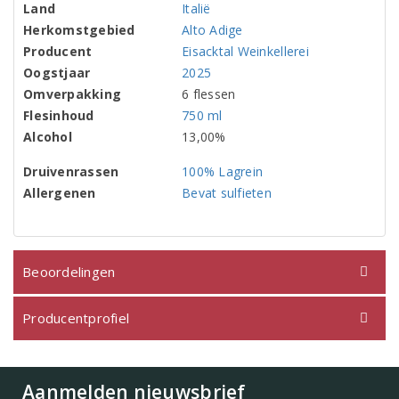
Land
Italië
Herkomstgebied
Alto Adige
Producent
Eisacktal Weinkellerei
Oogstjaar
2025
Omverpakking
6 flessen
Flesinhoud
750 ml
Alcohol
13,00%
Druivenrassen
100% Lagrein
Allergenen
Bevat sulfieten
Beoordelingen
Producentprofiel
Aanmelden nieuwsbrief