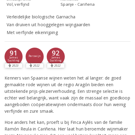
Vol, verfijnd
Spanje - Cariñena
Verleidelijke biologische Garnacha
Van druiven uit hooggelegen wijngaarden
Met verfijnde eikenrijping
91
92
Perswijn
James
James
Suckling
Suckling
2023
2022
2022
Kenners van Spaanse wijnen weten het al langer: de goed
gemaakte rode wijnen uit de regio Aragón bieden een
uitstekende prijs-plezierverhouding. Een strenge selectie is
echter wel belangrijk, want vaak zijn de massaal en goedkoop
aangeboden coöperatiewijnen ondermaats door hun weinig
verfijnde en zure smaak.
Hoe anders het kan, proeft u bij Finca Aylés van de familie
Ramón Reula in Cariñena. Hier laat hun beroemde wijnmaker