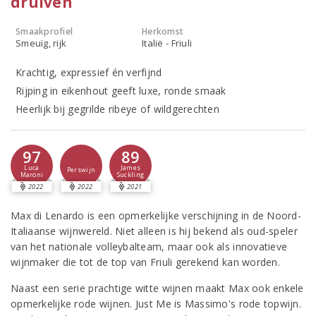
druiven
Smaakprofiel
Herkomst
Smeuïg, rijk
Italië - Friuli
Krachtig, expressief én verfijnd
Rijping in eikenhout geeft luxe, ronde smaak
Heerlijk bij gegrilde ribeye of wildgerechten
97
89
Luca
James
Perswijn
Maroni
Suckling
2022
2022
2021
Max di Lenardo is een opmerkelijke verschijning in de Noord-
Italiaanse wijnwereld. Niet alleen is hij bekend als oud-speler
van het nationale volleybalteam, maar ook als innovatieve
wijnmaker die tot de top van Friuli gerekend kan worden.
Naast een serie prachtige witte wijnen maakt Max ook enkele
opmerkelijke rode wijnen. Just Me is Massimo's rode topwijn.