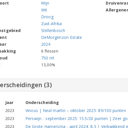
oort
Wijn
Druivenra
Wit
Allergene
Droog
Zuid-Afrika
mstgebied
Stellenbosch
ent
DeMorgenzon Estate
aar
2024
pakking
6 flessen
houd
750 ml
l
13,00%
erscheidingen (3)
Jaar
Onderscheiding
2023
Vinous | Neal martin – oktober 2025: 89/100 punten 
2023
Perswijn - september 2025: 15.5/20 punten | Zeer goe
2023
De Grote Hamersma - april 2024: 8,5 | Verkwikkend en