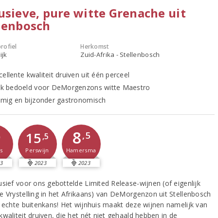
usieve, pure witte Grenache uit
lenbosch
rofiel
Herkomst
ijk
Zuid-Afrika - Stellenbosch
ellente kwaliteit druiven uit één perceel
ijk bedoeld voor DeMorgenzons witte Maestro
romig en bijzonder gastronomisch
8
9
15
,5
,5
s
Hamersma
Perswijn
3
2023
2023
usief voor ons gebottelde Limited Release-wijnen (of eigenlijk
e Vrystelling in het Afrikaans) van DeMorgenzon uit Stellenbosch
n echte buitenkans! Het wijnhuis maakt deze wijnen namelijk van
waliteit druiven, die het nét niet gehaald hebben in de