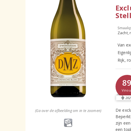
Excl
Stel
Smaakp
Zacht, r
Van exc
Eigenl
Rijk, 
8
Vinou
202
De excl
(Ga over de afbeelding om in te zoomen)
Beperkt
zijn ee
een topk