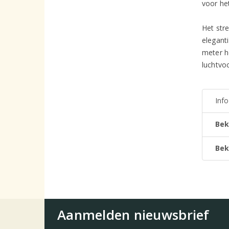
voor he
Het str
elegant
meter h
luchtvoc
Inf
Bek
Bek
Aanmelden nieuwsbrief