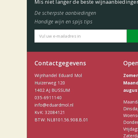
Mis niet langer de beste wijnaanbiedinge
De scherpste aanbiedingen
Handige wijn en spijs tips
Contactgegevens
Open
Wijnhandel Eduard Mol
Zomer
Huizerweg 120
Maanda
1402 AJ BUSSUM
augus
035-6911140
Maand
info@eduardmol.nl
Dinsda
KvK: 32084121
Woens
BTW: NL8101.56.908.B.01
Donder
Vrijdag
Zaterd