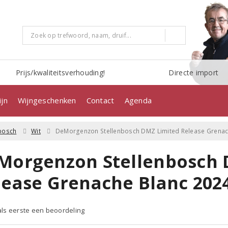
Prijs/kwaliteitsverhouding!
Directe import
jn
Wijngeschenken
Contact
Agenda
nbosch
Wit
DeMorgenzon Stellenbosch DMZ Limited Release Grenac
Morgenzon Stellenbosch 
lease Grenache Blanc 202
 als eerste een beoordeling