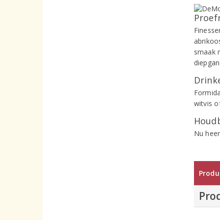
Proef
Finesser
abrikoo
smaak m
diepgan
Drinke
Formida
witvis o
Houdb
Nu heer
Produ
Pro