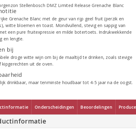
notitie
ijke Grenache Blanc met de geur van rijp geel fruit (perzik en
s), witte bloemen en toast. Mondvullend, stevig en sappig van
et een pure fruitexpressie en milde botertoets. Indrukwekkende
g en lengte.
n bij
bele droge witte wijn om bij de maaltijd te drinken, zoals stevige
f kipgerechten uit de oven.
aarheid
lijk drinkbaar, maar tenminste houdbaar tot 4-5 jaar na de oogst.
ctinformatie
Onderscheidingen
Beoordelingen
Produce
ductinformatie