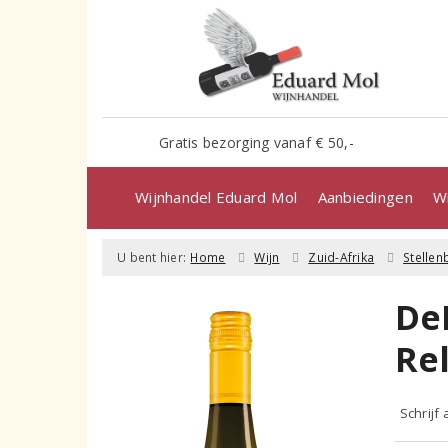
Gratis bezorging vanaf € 50,-
Wijnhandel Eduard Mol
Aanbiedingen
Wi
U bent hier:
Home
Wijn
Zuid-Afrika
Stelle
De
Re
Schrijf