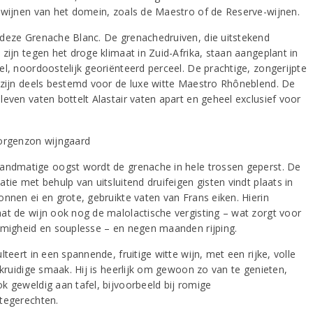
ewijnen van het domein, zoals de Maestro of de Reserve-wijnen.
deze Grenache Blanc. De grenachedruiven, die uitstekend
zijn tegen het droge klimaat in Zuid-Afrika, staan aangeplant in
el, noordoostelijk georiënteerd perceel. De prachtige, zongerijpte
 zijn deels bestemd voor de luxe witte Maestro Rhôneblend. De
leven vaten bottelt Alastair vaten apart en geheel exclusief voor
andmatige oogst wordt de grenache in hele trossen geperst. De
tie met behulp van uitsluitend druifeigen gisten vindt plaats in
onnen ei en grote, gebruikte vaten van Frans eiken. Hierin
at de wijn ook nog de malolactische vergisting – wat zorgt voor
omigheid en souplesse – en negen maanden rijping.
lteert in een spannende, fruitige witte wijn, met een rijke, volle
 kruidige smaak. Hij is heerlijk om gewoon zo van te genieten,
k geweldig aan tafel, bijvoorbeeld bij romige
tegerechten.