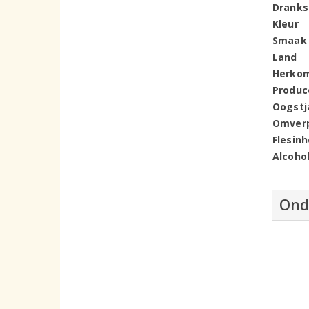
Dranks
Kleur
Smaak
Land
Herko
Produc
Oogstj
Omver
Flesin
Alcoho
Ond