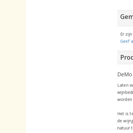
Gem
Er zij
Geef a
Prod
DeMor
Laten w
wijnbed
worden 
Het is 
de wijn
natuur 