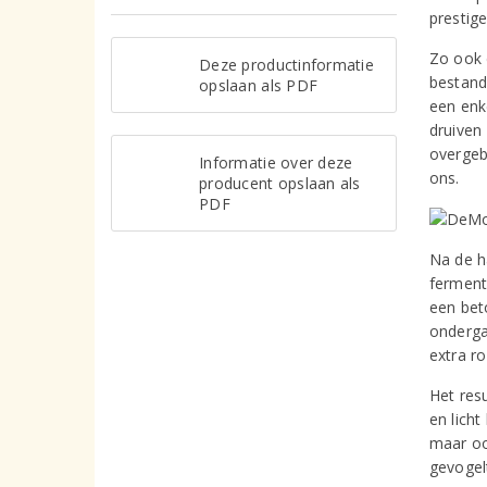
prestig
Zo ook 
Deze productinformatie
bestand 
opslaan als PDF
een enk
druiven
overgeb
Informatie over deze
ons.
producent opslaan als
PDF
Na de h
fermenta
een bet
onderga
extra r
Het resu
en licht
maar oo
gevogel