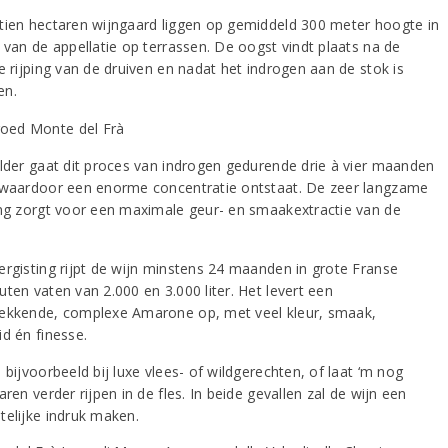
tien hectaren wijngaard liggen op gemiddeld 300 meter hoogte in
 van de appellatie op terrassen. De oogst vindt plaats na de
e rijping van de druiven en nadat het indrogen aan de stok is
en.
elder gaat dit proces van indrogen gedurende drie à vier maanden
 waardoor een enorme concentratie ontstaat. De zeer langzame
ing zorgt voor een maximale geur- en smaakextractie van de
ergisting rijpt de wijn minstens 24 maanden in grote Franse
ten vaten van 2.000 en 3.000 liter. Het levert een
ekkende, complexe Amarone op, met veel kleur, smaak,
id én finesse.
 bijvoorbeeld bij luxe vlees- of wildgerechten, of laat ‘m nog
aren verder rijpen in de fles. In beide gevallen zal de wijn een
telijke indruk maken.