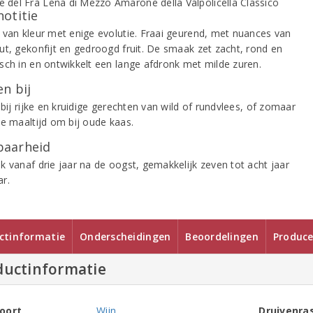
notitie
 van kleur met enige evolutie. Fraai geurend, met nuances van
ut, gekonfijt en gedroogd fruit. De smaak zet zacht, rond en
sch in en ontwikkelt een lange afdronk met milde zuren.
n bij
 bij rijke en kruidige gerechten van wild of rundvlees, of zomaar
de maaltijd om bij oude kaas.
aarheid
k vanaf drie jaar na de oogst, gemakkelijk zeven tot acht jaar
r.
ctinformatie
Onderscheidingen
Beoordelingen
Produce
ductinformatie
oort
Wijn
Druivenra