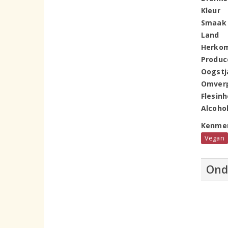
Kleur
Smaak
Land
Herko
Produc
Oogstj
Omver
Flesin
Alcoho
Kenme
Vegan
Ond