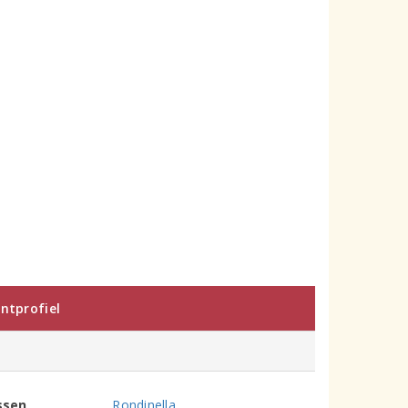
ntprofiel
ssen
Rondinella