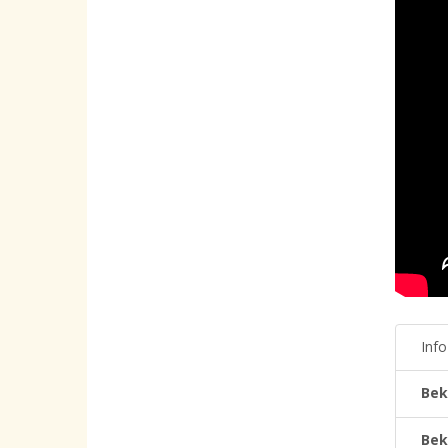
Inf
Bek
Bek