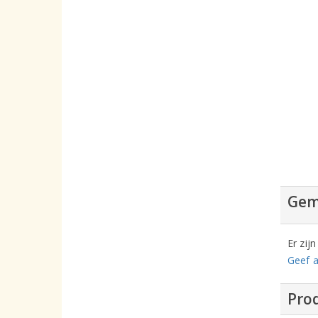
Gem
Er zij
Geef a
Prod