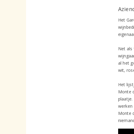
Azien
Het Gar
wijnbedr
eigenaa
Net als
wijngaa
al het 
wit, ro
Het lij
Monte d
plaatje.
werken 
Monte d
niemand