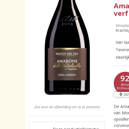
Ama
verf
Smaakp
Krachti
Van la
Tenmin
Heerlij
9
Win
Enthusi
202
De Amar
(Ga over de afbeelding om in te zoomen)
van Mon
opvallen
corvino