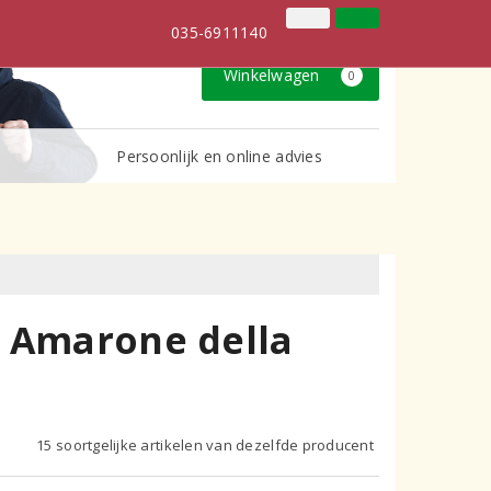
035-6911140
Inloggen
Klantenservice
035-6911140
Winkelwagen
0
Persoonlijk en online advies
o Amarone della
15 soortgelijke artikelen van dezelfde producent