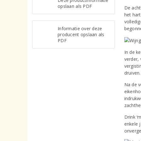
Deze productinformatie
opslaan als PDF
De acht
het hart
volledig
Informatie over deze
begonn
producent opslaan als
PDF
In de k
verder,
vergist
druiven.
Na de v
eikenhou
indrukw
zachthe
Drink ‘m
enkele j
onverge