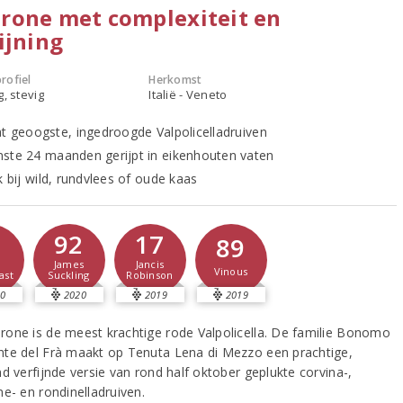
rone met complexiteit en
ijning
rofiel
Herkomst
g, stevig
Italië - Veneto
at geoogste, ingedroogde Valpolicelladruiven
ste 24 maanden gerijpt in eikenhouten vaten
k bij wild, rundvlees of oude kaas
2
92
17
89
e
James
Jancis
Vinous
ast
Suckling
Robinson
0
2020
2019
2019
one is de meest krachtige rode Valpolicella. De familie Bonomo
te del Frà maakt op Tenuta Lena di Mezzo een prachtige,
d verfijnde versie van rond half oktober geplukte corvina-,
ne- en rondinelladruiven.