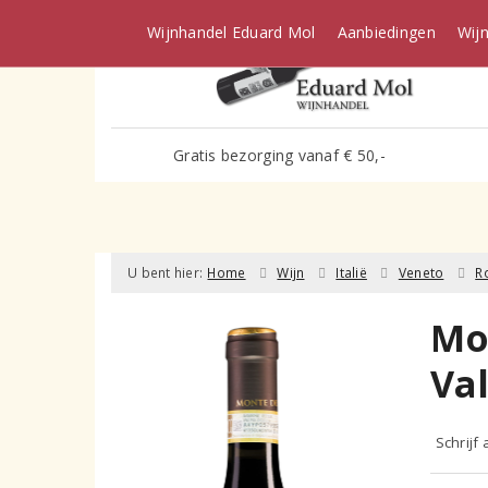
Wijnhandel Eduard Mol
Aanbiedingen
Wij
Gratis bezorging vanaf € 50,-
U bent hier:
Home
Wijn
Italië
Veneto
R
Mo
Val
Schrijf