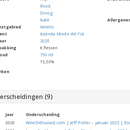
Rood
Droog
Italië
Allergene
mstgebied
Veneto
ent
Azienda Monte del Frà
aar
2020
pakking
6 flessen
houd
750 ml
l
15,50%
rken
erscheidingen (9)
Jaar
Onderscheiding
2020
WineEnthusiast.com | Jeff Porter – januari 2025 | 9