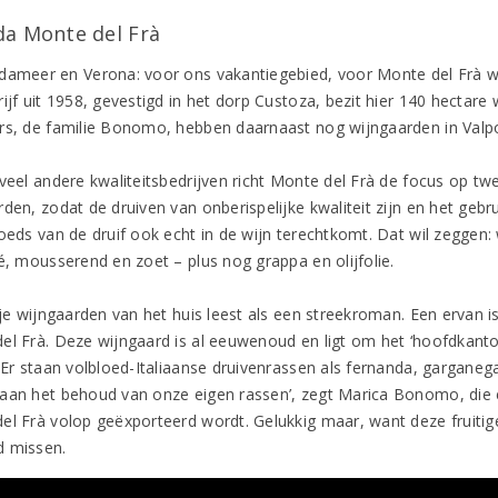
da Monte del Frà
dameer en Verona: voor ons vakantiegebied, voor Monte del Frà w
ijf uit 1958, gevestigd in het dorp Custoza, bezit hier 140 hectare
rs, de familie Bonomo, hebben daarnaast nog wijngaarden in Valpol
 veel andere kwaliteitsbedrijven richt Monte del Frà de focus op tw
rden, zodat de druiven van onberispelijke kwaliteit zijn en het geb
goeds van de druif ook echt in de wijn terechtkomt. Dat wil zeggen:
sé, mousserend en zoet – plus nog grappa en olijfolie.
stje wijngaarden van het huis leest als een streekroman. Een ervan 
el Frà. Deze wijngaard is al eeuwenoud en ligt om het ‘hoofdkantoo
 Er staan volbloed-Italiaanse druivenrassen als fernanda, garganega
aan het behoud van onze eigen rassen’, zegt Marica Bonomo, die 
el Frà volop geëxporteerd wordt. Gelukkig maar, want deze fruitige
 missen.