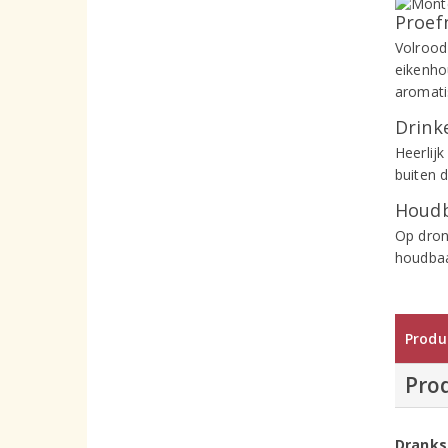
Proef
Volrood
eikenho
aromati
Drinke
Heerlijk
buiten 
Houdb
Op dron
houdbaa
Produ
Pro
Dranks