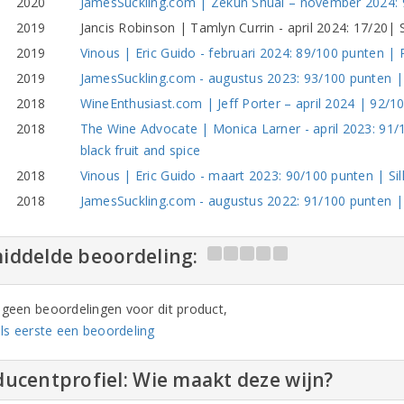
2020
JamesSuckling.com | Zekun Shuai – november 2024:
2019
Jancis Robinson | Tamlyn Currin - april 2024: 17/20| 
2019
Vinous | Eric Guido - februari 2024: 89/100 punten |
2019
JamesSuckling.com - augustus 2023: 93/100 punten | Ri
2018
WineEnthusiast.com | Jeff Porter – april 2024 | 92/1
2018
The Wine Advocate | Monica Larner - april 2023: 91/1
black fruit and spice
2018
Vinous | Eric Guido - maart 2023: 90/100 punten | Silk
2018
JamesSuckling.com - augustus 2022: 91/100 punten | 
iddelde beoordeling:
n geen beoordelingen voor dit product,
ls eerste een beoordeling
ucentprofiel: Wie maakt deze wijn?