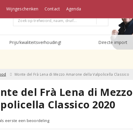
n
Wijngeschenken
Contact
Agenda
Prijs/kwaliteitsverhouding!
Directe import
ood
Monte del Frà Lena di Mezzo Amarone della Valpolicella Classico
nte del Frà Lena di Mezz
policella Classico 2020
 als eerste een beoordeling