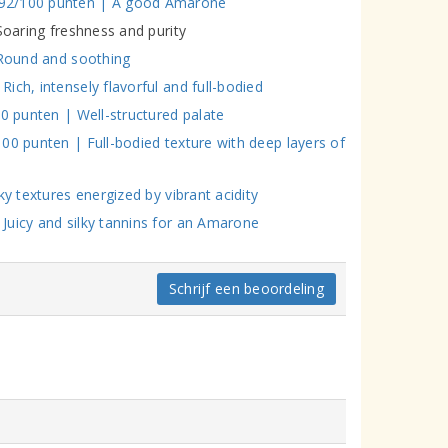
 92/100 punten | A good Amarone
Soaring freshness and purity
 Round and soothing
ch, intensely flavorful and full-bodied
00 punten | Well-structured palate
00 punten | Full-bodied texture with deep layers of
y textures energized by vibrant acidity
Juicy and silky tannins for an Amarone
Schrijf een beoordeling