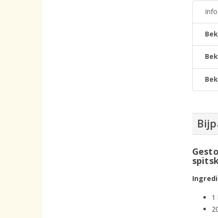
Inf
Bek
Bek
Bek
Bijp
Gesto
spits
Ingred
1 
2