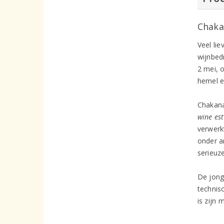
Chaka
Veel li
wijnbed
2 mei, 
hemel e
Chakana 
wine es
verwerk
onder a
serieuze
De jong
technisc
is zijn