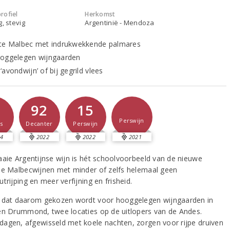
rofiel
Herkomst
g, stevig
Argentinië - Mendoza
te Malbec met indrukwekkende palmares
oggelegen wijngaarden
avondwijn’ of bij gegrild vlees
1
92
15
Perswijn
s
Decanter
Perswijn
4
2022
2022
2021
aaie Argentijnse wijn is hét schoolvoorbeeld van de nieuwe
ie Malbecwijnen met minder of zelfs helemaal geen
trijping en meer verfijning en frisheid.
 dat daarom gekozen wordt voor hooggelegen wijngaarden in
en Drummond, twee locaties op de uitlopers van de Andes.
agen, afgewisseld met koele nachten, zorgen voor rijpe druiven