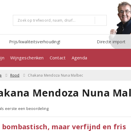
Prijs/kwaliteitsverhouding!
Directe import
jn
Wijngeschenken
Contact
Agenda
a
Rood
Chakana Mendoza Nuna Malbec
akana Mendoza Nuna Mal
 als eerste een beoordeling
 bombastisch, maar verfijnd en fris