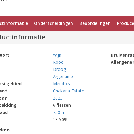
ctinformatie
Onderscheidingen
Beoordelingen
Produce
ductinformatie
oort
Wijn
Druivenra
Rood
Allergene
Droog
Argentinië
mstgebied
Mendoza
ent
Chakana Estate
aar
2023
pakking
6 flessen
houd
750 ml
l
13,50%
rken