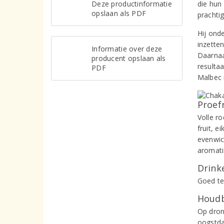
Deze productinformatie
die hun
opslaan als PDF
prachtig
Hij ond
inzette
Informatie over deze
Daarnaa
producent opslaan als
resulta
PDF
Malbec m
Proef
Volle r
fruit, e
evenwic
aromati
Drinke
Goed te
Houdb
Op dron
oogstd