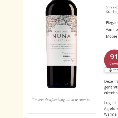
Smaakp
Krachti
Elegan
Van ho
Mooie ‘
9
Vinou
202
Deze fr
generat
eikenhou
(Ga over de afbeelding om in te zoomen)
Logisch
Agrelo 
Warme d