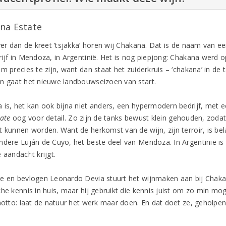
na Estate
ever dan de kreet ‘tsjakka’ horen wij Chakana. Dat is de naam van 
rijf in Mendoza, in Argentinië. Het is nog piepjong: Chakana werd o
om precies te zijn, want dan staat het zuiderkruis – ‘chakana’ in d
n gaat het nieuwe landbouwseizoen van start.
is, het kan ook bijna niet anders, een hypermodern bedrijf, met een
tate
oog voor detail. Zo zijn de tanks bewust klein gehouden, zodat
t kunnen worden. Want de herkomst van de wijn, zijn terroir, is bel
ndere Luján de Cuyo, het beste deel van Mendoza. In Argentinië is 
 aandacht krijgt.
e en bevlogen Leonardo Devia stuurt het wijnmaken aan bij Chakana
he kennis in huis, maar hij gebruikt die kennis juist om zo min moge
 motto: laat de natuur het werk maar doen. En dat doet ze, geholp