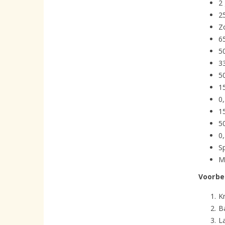
2
2
Z
6
5
3
50
1
0
1
5
0
S
M
Voorbe
K
B
L