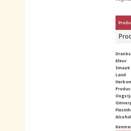
Produ
Pro
Dranks
Kleur
Smaak
Land
Herko
Produc
Oogstj
Omver
Flesin
Alcoho
Kenme