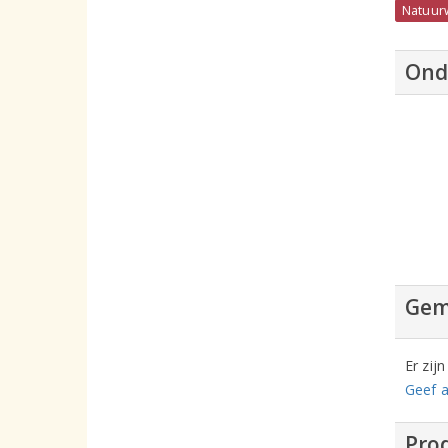
Natuur
Ond
Gem
Er zij
Geef a
Prod