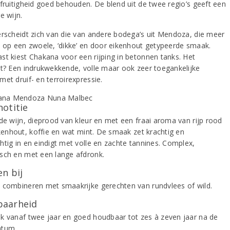
 fruitigheid goed behouden. De blend uit de twee regio’s geeft een
e wijn.
erscheidt zich van die van andere bodega’s uit Mendoza, die meer
n op een zwoele, ‘dikke’ en door eikenhout getypeerde smaak.
st kiest Chakana voor een rijping in betonnen tanks. Het
at? Een indrukwekkende, volle maar ook zeer toegankelijke
et druif- en terroirexpressie.
notitie
ode wijn, dieprood van kleur en met een fraai aroma van rijp rood
ikenhout, koffie en wat mint. De smaak zet krachtig en
htig in en eindigt met volle en zachte tannines. Complex,
sch en met een lange afdronk.
n bij
 combineren met smaakrijke gerechten van rundvlees of wild.
aarheid
k vanaf twee jaar en goed houdbaar tot zes à zeven jaar na de
atum.