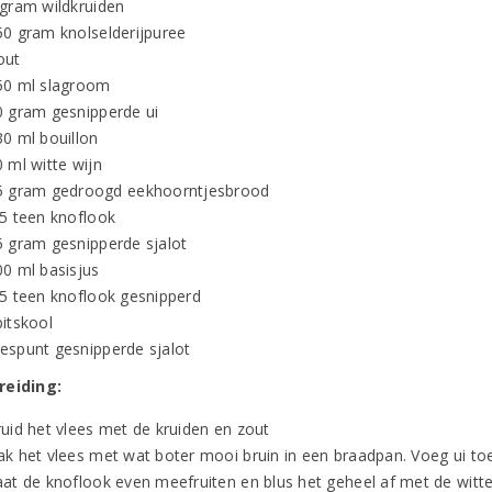
 gram wildkruiden
50 gram knolselderijpuree
out
50 ml slagroom
0 gram gesnipperde ui
30 ml bouillon
 ml witte wijn
5 gram gedroogd eekhoorntjesbrood
,5 teen knoflook
5 gram gesnipperde sjalot
00 ml basisjus
,5 teen knoflook gesnipperd
pitskool
espunt gesnipperde sjalot
reiding:
ruid het vlees met de kruiden en zout
ak het vlees met wat boter mooi bruin in een braadpan. Voeg ui toe
aat de knoflook even meefruiten en blus het geheel af met de witte