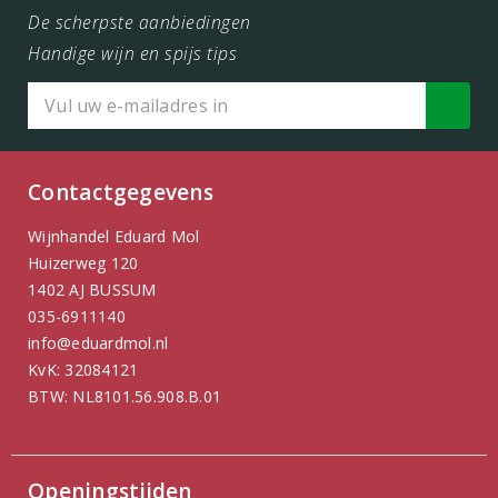
De scherpste aanbiedingen
Handige wijn en spijs tips
Contactgegevens
Wijnhandel Eduard Mol
Huizerweg 120
1402 AJ BUSSUM
035-6911140
info@eduardmol.nl
KvK: 32084121
BTW: NL8101.56.908.B.01
Openingstijden