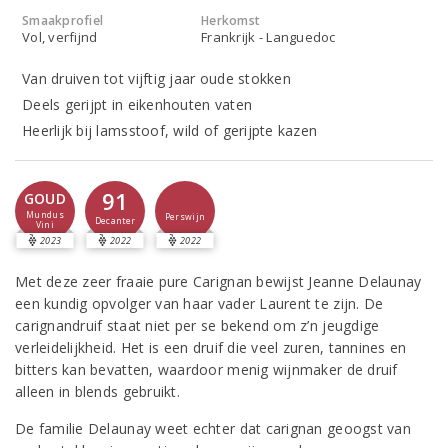
Smaakprofiel
Herkomst
Vol, verfijnd
Frankrijk - Languedoc
Van druiven tot vijftig jaar oude stokken
Deels gerijpt in eikenhouten vaten
Heerlijk bij lamsstoof, wild of gerijpte kazen
91
GOUD
Mundus
Perswijn
Decanter
Vini
2023
2022
2022
Met deze zeer fraaie pure Carignan bewijst Jeanne Delaunay
een kundig opvolger van haar vader Laurent te zijn. De
carignandruif staat niet per se bekend om z’n jeugdige
verleidelijkheid. Het is een druif die veel zuren, tannines en
bitters kan bevatten, waardoor menig wijnmaker de druif
alleen in blends gebruikt.
De familie Delaunay weet echter dat carignan geoogst van