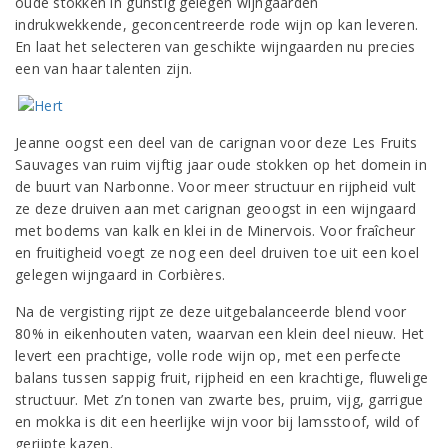
oude stokken in gunstig gelegen wijngaarden
indrukwekkende, geconcentreerde rode wijn op kan leveren.
En laat het selecteren van geschikte wijngaarden nu precies
een van haar talenten zijn.
Jeanne oogst een deel van de carignan voor deze Les Fruits
Sauvages van ruim vijftig jaar oude stokken op het domein in
de buurt van Narbonne. Voor meer structuur en rijpheid vult
ze deze druiven aan met carignan geoogst in een wijngaard
met bodems van kalk en klei in de Minervois. Voor fraîcheur
en fruitigheid voegt ze nog een deel druiven toe uit een koel
gelegen wijngaard in Corbières.
Na de vergisting rijpt ze deze uitgebalanceerde blend voor
80% in eikenhouten vaten, waarvan een klein deel nieuw. Het
levert een prachtige, volle rode wijn op, met een perfecte
balans tussen sappig fruit, rijpheid en een krachtige, fluwelige
structuur. Met z’n tonen van zwarte bes, pruim, vijg, garrigue
en mokka is dit een heerlijke wijn voor bij lamsstoof, wild of
gerijpte kazen.