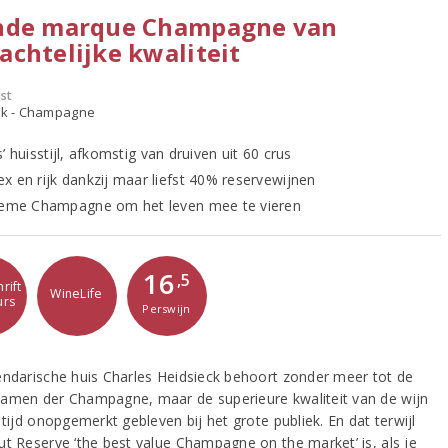
nde marque Champagne van
chtelijke kwaliteit
st
ijk - Champagne
’ huisstijl, afkomstig van druiven uit 60 crus
x en rijk dankzij maar liefst 40% reservewijnen
ieme Champagne om het leven mee te vieren
16
,5
rift
WineLife
urs
Perswijn
endarische huis Charles Heidsieck behoort zonder meer tot de
amen der Champagne, maar de superieure kwaliteit van de wijn
 tijd onopgemerkt gebleven bij het grote publiek. En dat terwijl
ut Reserve ‘the best value Champagne on the market’ is, als je