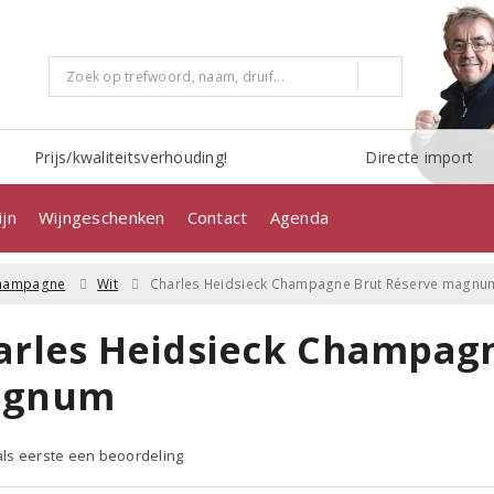
Prijs/kwaliteitsverhouding!
Directe import
jn
Wijngeschenken
Contact
Agenda
hampagne
Wit
Charles Heidsieck Champagne Brut Réserve magnu
arles Heidsieck Champagn
gnum
 als eerste een beoordeling