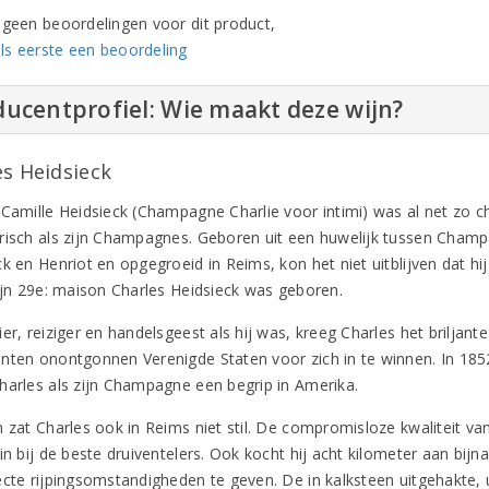
n geen beoordelingen voor dit product,
ls eerste een beoordeling
ucentprofiel: Wie maakt deze wijn?
es Heidsieck
 Camille Heidsieck (Champagne Charlie voor intimi) was al net zo c
risch als zijn Champagnes. Geboren uit een huwelijk tussen Champ
ck en Henriot en opgegroeid in Reims, kon het niet uitblijven dat h
zijn 29e: maison Charles Heidsieck was geboren.
ier, reiziger en handelsgeest als hij was, kreeg Charles het brilj
nten onontgonnen Verenigde Staten voor zich in te winnen. In 185
harles als zijn Champagne een begrip in Amerika.
n zat Charles ook in Reims niet stil. De compromisloze kwaliteit va
 in bij de beste druiventelers. Ook kocht hij acht kilometer aan b
ecte rijpingsomstandigheden te geven. De in kalksteen uitgehakte, u