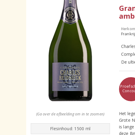
Gra
amba
Herkom
Frankr
Charles
Comple
De ult
Proefsch
Conco
Het leg
(Ga over de afbeelding om in te zoomen)
Grote N
is lange
Flesinhoud: 1500 ml
deze Br