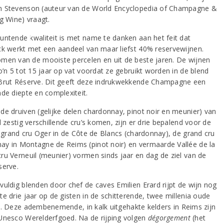
 Stevenson (auteur van de World Encyclopedia of Champagne &
g Wine) vraagt.
untende kwaliteit is met name te danken aan het feit dat
ck werkt met een aandeel van maar liefst 40% reservewijnen.
men van de mooiste percelen en uit de beste jaren. De wijnen
o’n 5 tot 15 jaar op vat voordat ze gebruikt worden in de blend
Brut Réserve. Dit geeft deze indrukwekkende Champagne een
nde diepte en complexiteit.
de druiven (gelijke delen chardonnay, pinot noir en meunier) van
l zestig verschillende cru’s komen, zijn er drie bepalend voor de
De grand cru Oger in de Côte de Blancs (chardonnay), de grand cru
y in Montagne de Reims (pinot noir) en vermaarde Vallée de la
ru Verneuil (meunier) vormen sinds jaar en dag de ziel van de
serve.
vuldig blenden door chef de caves Emilien Erard rijpt de wijn nog
e drie jaar op de gisten in de schitterende, twee millenia oude
s
. Deze adembenemende, in kalk uitgehakte kelders in Reims zijn
Unesco Werelderfgoed. Na de rijping volgen
dégorgement
(het