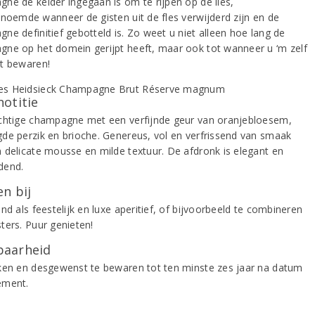
ne de kelder ingegaan is om te rijpen op de lies,
enoemde wanneer de gisten uit de fles verwijderd zijn en de
ne definitief gebotteld is. Zo weet u niet alleen hoe lang de
ne op het domein gerijpt heeft, maar ook tot wanneer u ‘m zelf
t bewaren!
notitie
chtige champagne met een verfijnde geur van oranjebloesem,
de perzik en brioche. Genereus, vol en verfrissend van smaak
 delicate mousse en milde textuur. De afdronk is elegant en
dend.
n bij
nd als feestelijk en luxe aperitief, of bijvoorbeeld te combineren
ters. Puur genieten!
aarheid
ken en desgewenst te bewaren tot ten minste zes jaar na datum
ement.