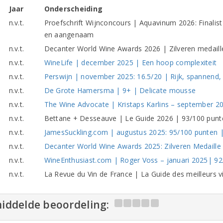
Jaar
Onderscheiding
n.v.t.
Proefschrift Wijnconcours | Aquavinum 2026: Finalist
en aangenaam
n.v.t.
Decanter World Wine Awards 2026 | Zilveren medaill
n.v.t.
WineLife | december 2025 | Een hoop complexiteit
n.v.t.
Perswijn | november 2025: 16.5/20 | Rijk, spannend,
n.v.t.
De Grote Hamersma | 9+ | Delicate mousse
n.v.t.
The Wine Advocate | Kristaps Karlins – september 20
n.v.t.
Bettane + Desseauve | Le Guide 2026 | 93/100 punt
n.v.t.
JamesSuckling.com | augustus 2025: 95/100 punten |
n.v.t.
Decanter World Wine Awards 2025: Zilveren Medaille |
n.v.t.
WineEnthusiast.com | Roger Voss – januari 2025| 9
n.v.t.
La Revue du Vin de France | La Guide des meilleurs 
iddelde beoordeling: