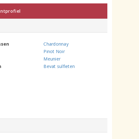
ntprofiel
ssen
Chardonnay
Pinot Noir
Meunier
n
Bevat sulfieten