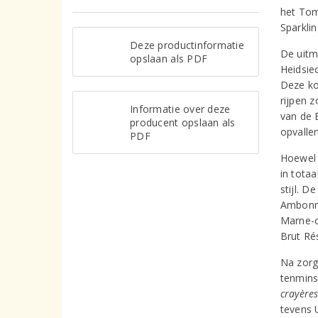
het Tom
Sparklin
Deze productinformatie
De uitm
opslaan als PDF
Heidsie
Deze ko
rijpen z
Informatie over deze
van de 
producent opslaan als
opvalle
PDF
Hoewel 
in totaa
stijl. 
Ambonna
Marne-c
Brut Ré
Na zorg
tenminst
crayère
tevens 