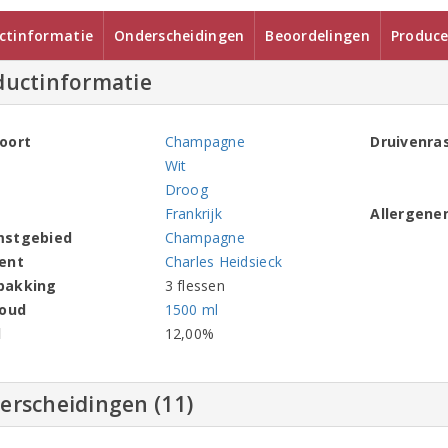
ctinformatie
Onderscheidingen
Beoordelingen
Produce
ductinformatie
oort
Champagne
Druivenra
Wit
Droog
Frankrijk
Allergene
mstgebied
Champagne
ent
Charles Heidsieck
pakking
3 flessen
houd
1500 ml
l
12,00%
erscheidingen (11)