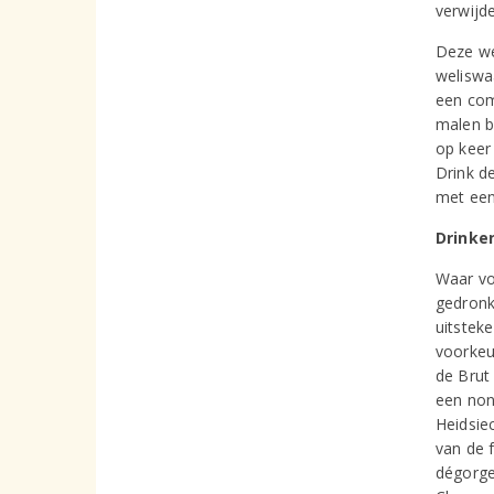
verwijde
Deze we
weliswa
een com
malen b
op keer
Drink de
met een
Drinke
Waar vo
gedronk
uitsteke
voorkeur
de Brut
een non
Heidsie
van de 
dégorge