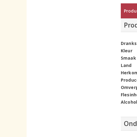
Produ
Pro
Dranks
Kleur
Smaak
Land
Herko
Produc
Omver
Flesin
Alcoho
Ond