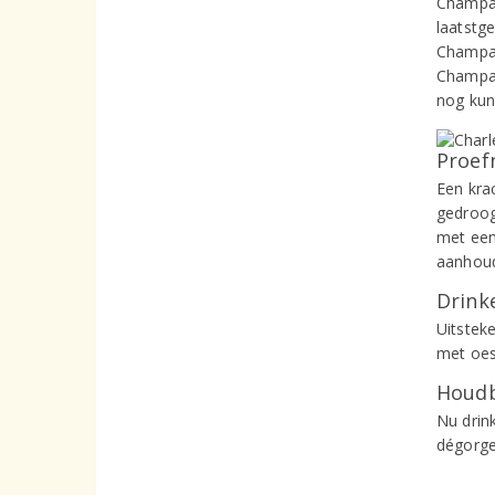
Champag
laatstg
Champag
Champag
nog kun
Proef
Een kra
gedroog
met een
aanhou
Drinke
Uitsteke
met oes
Houdb
Nu drin
dégorg