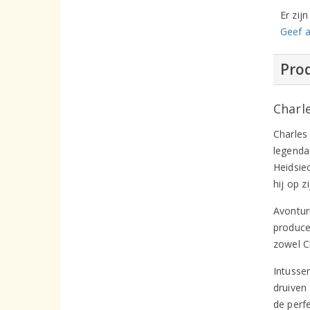
Er zij
Geef a
Prod
Charl
Charles
legenda
Heidsie
hij op 
Avontur
produce
zowel C
Intusse
druiven
de perf