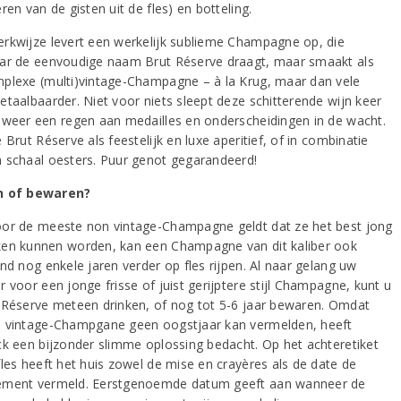
ren van de gisten uit de fles) en botteling.
rkwijze levert een werkelijk sublieme Champagne op, die
ar de eenvoudige naam Brut Réserve draagt, maar smaakt als
plexe (multi)vintage-Champagne – à la Krug, maar dan vele
etaalbaarder. Niet voor niets sleept deze schitterende wijn keer
 weer een regen aan medailles en onderscheidingen in de wacht.
 Brut Réserve als feestelijk en luxe aperitief, of in combinatie
 schaal oesters. Puur genot gegarandeerd!
n of bewaren?
or de meeste non vintage-Champagne geldt dat ze het best jong
en kunnen worden, kan een Champagne van dit kaliber ook
nd nog enkele jaren verder op fles rijpen. Al naar gelang uw
 voor een jonge frisse of juist gerijptere stijl Champagne, kunt u
 Réserve meteen drinken, of nog tot 5-6 jaar bewaren. Omdat
 vintage-Champgane geen oogstjaar kan vermelden, heeft
ck een bijzonder slimme oplossing bedacht. Op het achteretiket
fles heeft het huis zowel de mise en crayères als de date de
ment vermeld. Eerstgenoemde datum geeft aan wanneer de