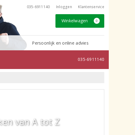
035-6911140
Inloggen
Klantenservice
Winkelwagen
0
Persoonlijk en online advies
035-6911140
en van A tot Z