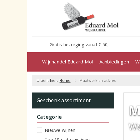
Gratis bezorging vanaf € 50,-
Wijnhandel Eduard Mol
Aanbiedingen
Wi
U bent hier:
Home
Maatwerk en advies
Geschenk assortiment
M
Categorie
We
Nieuwe wijnen
Top 10 cadeauwijnen