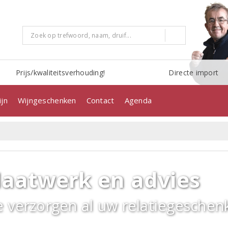
Prijs/kwaliteitsverhouding!
Directe import
jn
Wijngeschenken
Contact
Agenda
aatwerk en advies
 verzorgen al uw relatiegeschenk