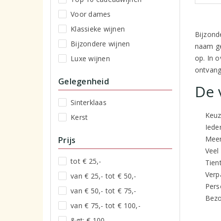
Voor dames
Klassieke wijnen
Bijzond
Bijzondere wijnen
naam ge
op. In o
Luxe wijnen
ontvang
Gelegenheid
De 
Sinterklaas
Keuz
Kerst
Iede
Meer
Prijs
Veel
tot € 25,-
Tien
Verp
van € 25,- tot € 50,-
Pers
van € 50,- tot € 75,-
Bezo
van € 75,- tot € 100,-
&gt; € 100,-