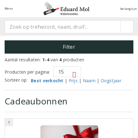
Menu
Verlanglijst
Filter
Aantal resultaten:
1-4
van
4
producten
Producten per pagina:
Sorteer op:
Best verkocht
|
Prijs
|
Naam
|
Oogstjaar
Cadeaubonnen
1